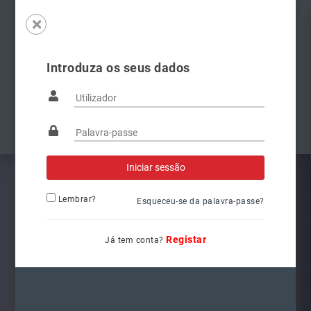
Introduza os seus dados
Famílias
Anterior
Pró
Lembrar?
Esqueceu-se da palavra-passe?
Registar
Já tem conta?
8W0941044
Ref.: