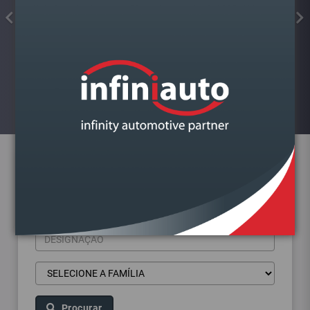
FAROL VAG A4 B9 2015-
DIREITO BI XENON
Visualizar
Pesquisa de produtos
Procurar