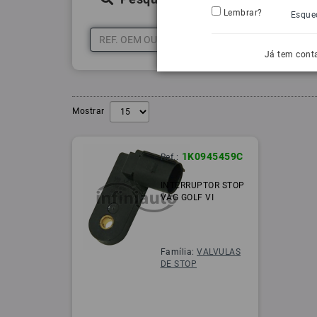
Lembrar?
Esque
Já tem cont
Mostrar
1K0945459C
Ref.:
INTERRUPTOR STOP
VAG GOLF VI
Família:
VALVULAS
DE STOP