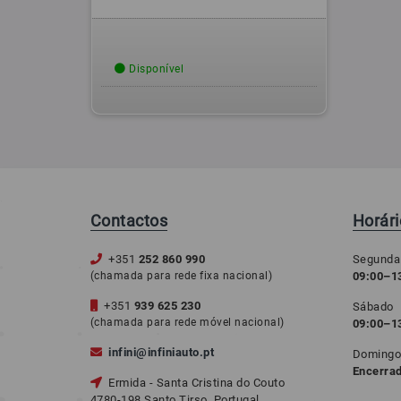
Disponível
Contactos
Horár
+351
252 860 990
Segunda
(chamada para rede fixa nacional)
09:00–13
+351
939 625 230
Sábado
(chamada para rede móvel nacional)
09:00–1
infini@infiniauto.pt
Doming
Encerra
Ermida - Santa Cristina do Couto
4780-198 Santo Tirso, Portugal