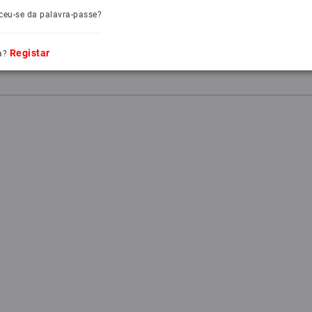
ceu-se da palavra-passe?
Registar
a?