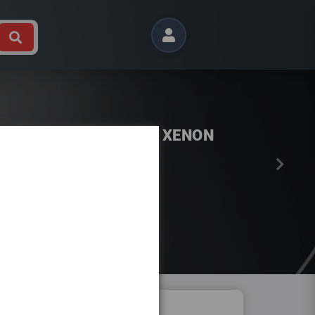
Próximo
 B9 2015- DIREITO BI XENON