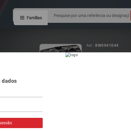
Famílias
8W0941044
Ref.:
FAROL VAG A4
s dados
Visualizar